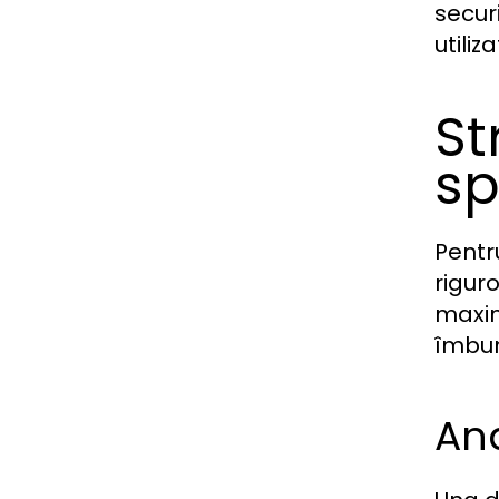
secur
utiliza
St
sp
Pentr
rigur
maxim
îmbun
Ana