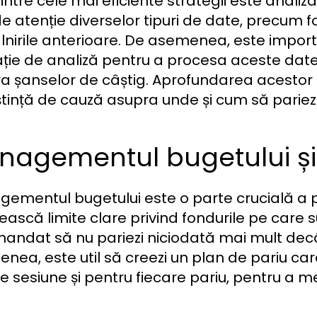
ntre cele mai eficiente strategii este analiza st
e atenție diverselor tipuri de date, precum fo
tâlnirile anterioare. De asemenea, este import
ație de analiză pentru a procesa aceste date,
 șanselor de câștig. Aprofundarea acestor stat
tință de cauză asupra unde și cum să pariezi
agementul bugetului și s
ementul bugetului este o parte crucială a pari
ească limite clare privind fondurile pe care su
andat să nu pariezi niciodată mai mult decât 
nea, este util să creezi un plan de pariu ca
e sesiune și pentru fiecare pariu, pentru a me