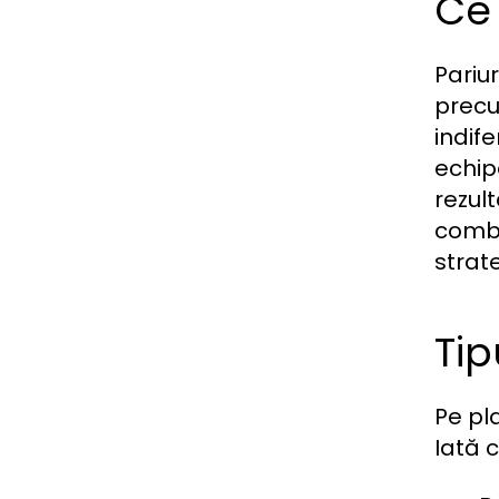
Ce 
Pariu
precum
indife
echipe
rezult
combi
strate
Tip
Pe pla
Iată 