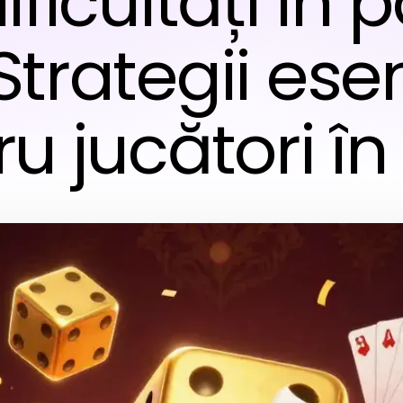
ificultăți în p
trategii ese
u jucători î