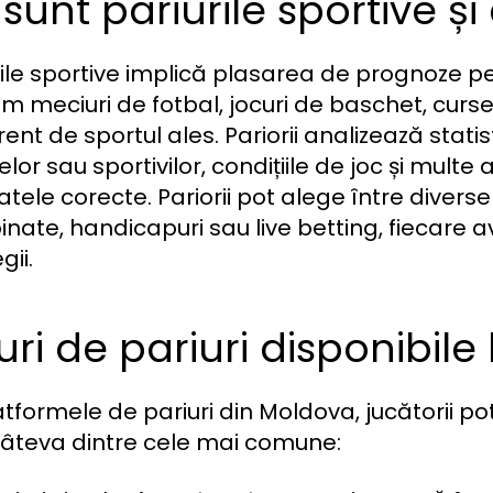
sunt pariurile sportive 
rile sportive implică plasarea de prognoze pe
 meciuri de fotbal, jocuri de baschet, curse d
rent de sportul ales. Pariorii analizează stati
lor sau sportivilor, condițiile de joc și multe
atele corecte. Pariorii pot alege între diverse t
nate, handicapuri sau live betting, fiecare avâ
gii.
uri de pariuri disponibile
tformele de pariuri din Moldova, jucătorii pot 
câteva dintre cele mai comune: