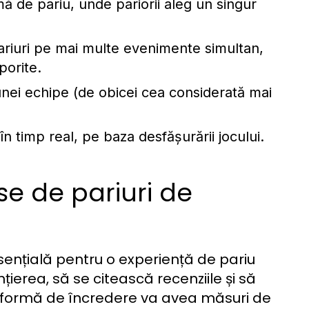
 de pariu, unde pariorii aleg un singur
riuri pe mai multe evenimente simultan,
porite.
unei echipe (de obicei cea considerată mai
în timp real, pe baza desfășurării jocului.
se de pariuri de
sențială pentru o experiență de pariu
nțierea, să se citească recenziile și să
atformă de încredere va avea măsuri de