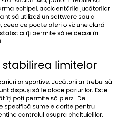
atisticilor. Aici, pariorii trebuie să
rma echipei, accidentările jucătorilor
ant să utilizezi un software sau o
 ceea ce poate oferi o viziune clară
istici îți permite să iei decizii în
.
tabilirea limitelor
urilor sportive. Jucătorii ar trebui să
nt dispuși să le aloce pariurilor. Este
îți poți permite să pierzi. De
re specifică sumele dorite pentru
nține controlul asupra cheltuielilor.