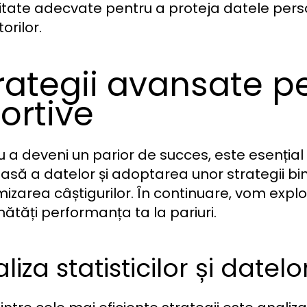
itate adecvate pentru a proteja datele person
torilor.
rategii avansate pe
ortive
u a deveni un parior de succes, este esențial s
oasă a datelor și adoptarea unor strategii b
izarea câștigurilor. În continuare, vom expl
ătăți performanța ta la pariuri.
liza statisticilor și date