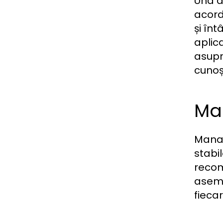
Una di
acord
și în
aplic
asupra
cunoș
Man
Manag
stabil
recom
aseme
fiecar