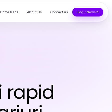
Home Page
About Us
Contact us
Blog / News
 rapid